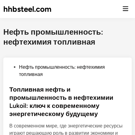
hhbsteel.com
Гла
ме
Нефть промышленность:
нефтехимия топливная
О
Нефть промышленность: нефтехимия
п
топливная
у
б
Топливная нефть и
л
промышленность в нефтехимии
и
Lukoil: ключ к современному
к
энергетическому будущему
о
в
В современном мире, где энергетические ресурсы
а
играют решающую роль в развитии экономики и