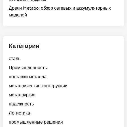
м
ы
Дрели Metabo: обзор сетевых и аккумуляторных
ш
моделей
л
е
н
н
Категории
о
с
сталь
т
Промышленность
ь
в
поставки металла
н
металлические конструкции
е
металлургия
ф
т
надежность
е
Логистика
х
промышленные решения
и