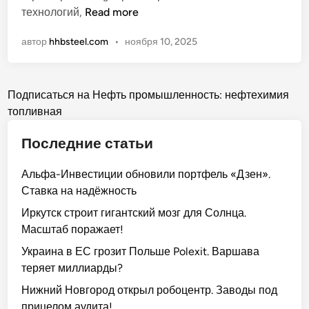
н
Т
технологий,
Read more
о
о
автор
hhbsteel.com
•
ноября 10, 2025
п
л
и
Posts
в
Подписаться на Нефть промышленность: нефтехимия
н
топливная
pagination
а
Последние статьи
я
н
Альфа-Инвестиции обновили портфель «Дзен».
е
Ставка на надёжность
ф
т
Иркутск строит гигантский мозг для Солнца.
ь
Масштаб поражает!
и
Украина в ЕС грозит Польше Polexit. Варшава
п
теряет миллиарды?
р
Нижний Новгород открыл робоцентр. Заводы под
о
прицелом аудита!